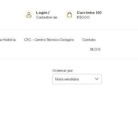
Login
/
Carrinho
(
0
)
Cadastre-se
R$0,00
a História
CTC - Centro Técnico Ciclogiro
Contato
TADORES E RACKS
BLOG
Ordenar por