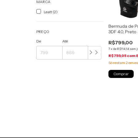
MARCA
Leatt (2)
Bermuda de P
3DF 4.0, Preto
PREÇO
tamanhos, ent
De
Até
R$799,00
conosco -
7
x
de
R$114,14
sem j
R$759,05
com
Só restam
2
em es
Comprar