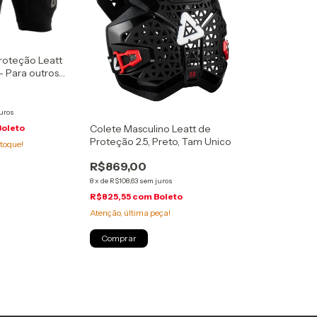
roteção Leatt
 - Para outros
re em contato
uros
Colete Masculino Leatt de
Boleto
Proteção 2.5, Preto, Tam Unico
toque!
R$869,00
8
x
de
R$108,63
sem juros
R$825,55
com
Boleto
Atenção, última peça!