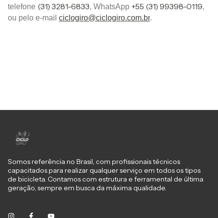
(31) 3281-6833
+55 (31) 99398-0119
telefone
, WhatsApp
,
ou pelo e-mail
ciclogiro@ciclogiro.com.br
.
Somos referência no Brasil, com profissionais técnicos
capacitados para realizar qualquer serviço em todos os tipos
de bicicleta. Contamos com estrutura e ferramental de última
geração, sempre em busca da máxima qualidade.