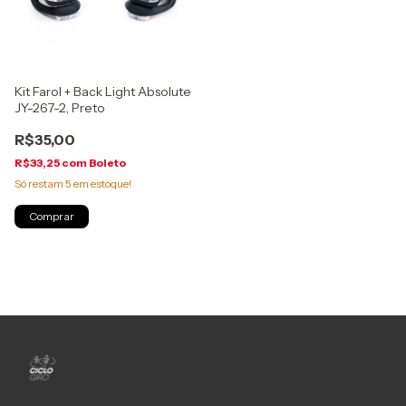
Kit Farol + Back Light Absolute
JY-267-2, Preto
R$35,00
R$33,25
com
Boleto
Só restam
5
em estoque!