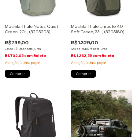
Mochila Thule Notus, Quiet
Mochila Thule Enroute 4.0,
Green, 20L, (3205203)
Soft Green, 23L, (3205180)
R$739,00
R$1.329,00
7
x
de
R$105,57
sem juros
12
x
de
R$110,75
sem juros
R$702,05
com
Boleto
R$1.262,55
com
Boleto
Atenção, última peça!
Atenção, última peça!