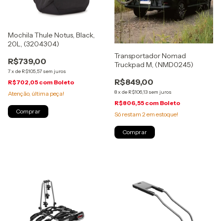
Mochila Thule Notus, Black,
20L, (3204304)
Transportador Nomad
R$739,00
Truckpad M, (NMD0245)
7
x
de
R$105,57
sem juros
R$849,00
R$702,05
com
Boleto
8
x
de
R$106,13
sem juros
Atenção, última peça!
R$806,55
com
Boleto
Só restam
2
em estoque!
Comprar