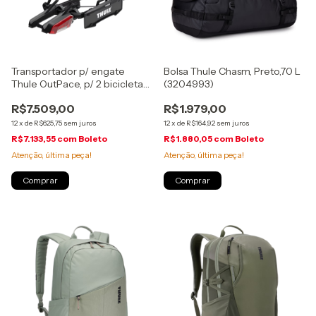
Transportador p/ engate
Bolsa Thule Chasm, Preto,70 L
Thule OutPace, p/ 2 bicicletas,
(3204993)
(9012100)
R$7.509,00
R$1.979,00
12
x
de
R$625,75
sem juros
12
x
de
R$164,92
sem juros
R$7.133,55
com
Boleto
R$1.880,05
com
Boleto
Atenção, última peça!
Atenção, última peça!