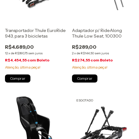
Transportador Thule EuroRide
Adaptador p/ RideAlong
943, para 3 bicicletas
Thule Low Seat, 100300
R$4.689,00
R$289,00
12
x
de
R$390,75
sem juros
2
x
de
R$144,50
sem juros
R$4.454,55
com
Boleto
R$274,55
com
Boleto
Atenção, última peça!
Atenção, última peça!
ESGOTADO