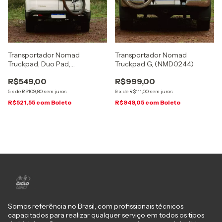
Transportador Nomad
Transportador Nomad
Truckpad, Duo Pad,
Truckpad G, (NMD0244)
(NMD0246)
R$549,00
R$999,00
5
x
de
R$109,80
sem juros
9
x
de
R$111,00
sem juros
R$521,55
com
Boleto
R$949,05
com
Boleto
Somos referência no Brasil, com profissionais técnicos
capacitados para realizar qualquer serviço em todos os tipos