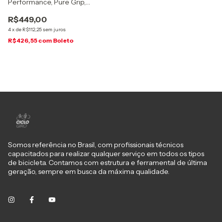
Performance, Pure Grip,
Tubeless, 29'' x 2.30, dobrável
R$449,00
4
x
de
R$112,25
sem juros
R$426,55
com
Boleto
Somos referência no Brasil, com profissionais técnicos
capacitados para realizar qualquer serviço em todos os tipos
de bicicleta. Contamos com estrutura e ferramental de última
geração, sempre em busca da máxima qualidade.