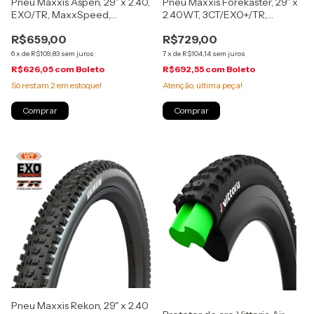
Pneu Maxxis Aspen, 29" x 2.40,
Pneu Maxxis Forekaster, 29" x
EXO/TR, MaxxSpeed,
2.40WT, 3CT/EXO+/TR,
dobrável
MaxxTerra, dobrável
R$659,00
R$729,00
6
x
de
R$109,83
sem juros
7
x
de
R$104,14
sem juros
R$626,05
com
Boleto
R$692,55
com
Boleto
Só restam
2
em estoque!
Atenção, última peça!
Pneu Maxxis Rekon, 29" x 2.40