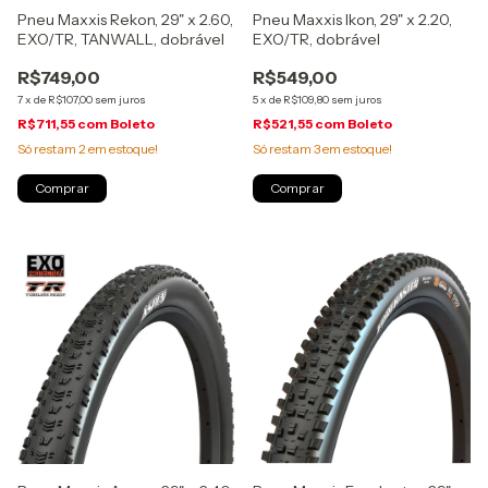
Pneu Maxxis Rekon, 29" x 2.60,
Pneu Maxxis Ikon, 29" x 2.20,
EXO/TR, TANWALL, dobrável
EXO/TR, dobrável
R$749,00
R$549,00
7
x
de
R$107,00
sem juros
5
x
de
R$109,80
sem juros
R$711,55
com
Boleto
R$521,55
com
Boleto
Só restam
2
em estoque!
Só restam
3
em estoque!