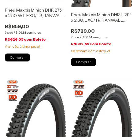
Pneu Maxxis Minion DHF, 27,5''
Pneu Maxxis Minion DHR II, 29''
x 2.50 WT, EXO/TR, TANWALL,
x 2.60, EXO/TR, TANWALL,
dobrável
dobrável, (4995-17190)
R$659,00
R$729,00
6
x
de
R$109,83
sem juros
7
x
de
R$104,14
sem juros
R$626,05
com
Boleto
R$692,55
com
Boleto
Atenção, última peça!
Só restam
3
em estoque!