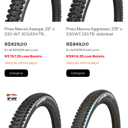
Pneu Maxxis Assegai, 29'' x
Pneu Maxxis Aggressor, 27,5" x
2.50 WT, 3CG/DH/TR,
2.50WT, DD/TR, dobrável
MaxxGrip, dobrável
R$829,00
R$849,00
8
x
de
R$103,63
sem juros
8
x
de
R$106,13
sem juros
R$787,55
com
Boleto
R$806,55
com
Boleto
Atenção, última peça!
Atenção, última peça!