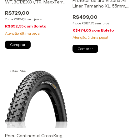
Protetor de aro Vittoria Air
WT, 3CT/EXO+/TR, MaxxTerra,
Liner, Tamanho XL, 55mm,
dobrável, (ITRMX046)
Pneus 2.8" a 3.2", (021859)
R$729,00
R$499,00
7
x
de
R$104,14
sem juros
4
x
de
R$124,75
sem juros
R$692,55
com
Boleto
R$474,05
com
Boleto
Atenção, última peça!
Atenção, última peça!
ESGOTADO
Pneu Continental Cross King,