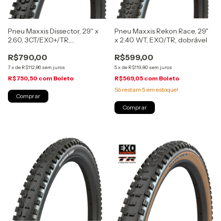
Pneu Maxxis Dissector, 29'' x
Pneu Maxxis Rekon Race, 29"
2.60, 3CT/EXO+/TR,
x 2.40 WT, EXO/TR, dobrável
MaxxTerra, dobrável
R$790,00
R$599,00
7
x
de
R$112,86
sem juros
5
x
de
R$119,80
sem juros
R$750,50
com
Boleto
R$569,05
com
Boleto
Só restam
5
em estoque!