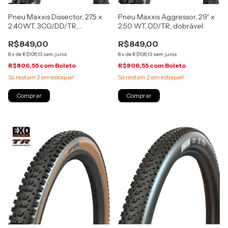
Pneu Maxxis Dissector, 27.5 x
Pneu Maxxis Aggressor, 29" x
2.40WT, 3CG/DD/TR,
2.50 WT, DD/TR, dobrável
MaxxGrip, dobrável
R$849,00
R$849,00
8
x
de
R$106,13
sem juros
8
x
de
R$106,13
sem juros
R$806,55
com
Boleto
R$806,55
com
Boleto
Só restam
2
em estoque!
Só restam
2
em estoque!