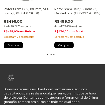
Rotor Sram HS2, 180mm, A1, 6
Rotor Sram HS2, 180mm, A1,
Furos, (00.5018.176.001)
CenterLock, (00.5018.176.005)
R$499,00
R$499,00
4
x
de
R$124,75
sem juros
4
x
de
R$124,75
sem juros
R$474,05
com
Boleto
R$474,05
com
Boleto
Só restam
2
em estoque!
Só restam
2
em estoque!
Somos referência no Brasil, com profissionais técnicos
capacitados para realizar qualquer serviço em todos os tipos
de bicicleta. Contamos com estrutura e ferramental de última
geração, sempre em busca da máxima qualidade.