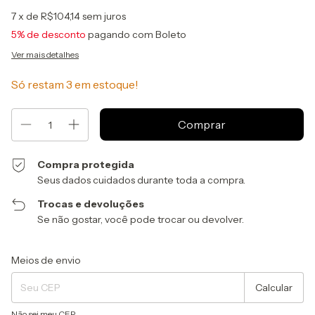
7
x de
R$104,14
sem juros
5% de desconto
pagando com Boleto
Ver mais detalhes
Só restam
3
em estoque!
Compra protegida
Seus dados cuidados durante toda a compra.
Trocas e devoluções
Se não gostar, você pode trocar ou devolver.
Entregas para o CEP:
Alterar CEP
Meios de envio
Calcular
Não sei meu CEP