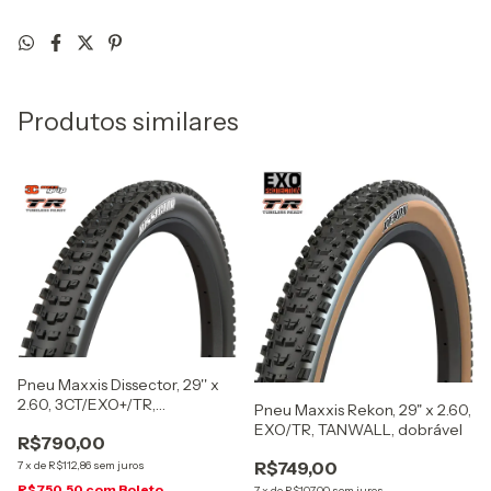
Produtos similares
Pneu Maxxis Dissector, 29'' x
2.60, 3CT/EXO+/TR,
Pneu Maxxis Rekon, 29" x 2.60,
MaxxTerra, dobrável
EXO/TR, TANWALL, dobrável
R$790,00
R$749,00
7
x
de
R$112,86
sem juros
R$750,50
com
Boleto
7
x
de
R$107,00
sem juros