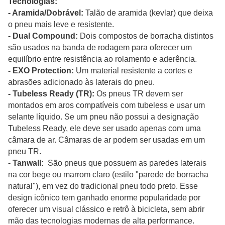
Tecnologias:
- Aramida/Dobrável:
Talão de aramida (kevlar) que deixa
o pneu mais leve e resistente.
- Dual Compound:
Dois compostos de borracha distintos
são usados na banda de rodagem para oferecer um
equilíbrio entre resistência ao rolamento e aderência.
- EXO Protection:
Um material resistente a cortes e
abrasões adicionado às laterais do pneu.
- Tubeless Ready (TR):
Os pneus TR devem ser
montados em aros compatíveis com tubeless e usar um
selante líquido. Se um pneu não possui a designação
Tubeless Ready, ele deve ser usado apenas com uma
câmara de ar. Câmaras de ar podem ser usadas em um
pneu TR.
- Tanwall:
São pneus que possuem as paredes laterais
na cor bege ou marrom claro (estilo "parede de borracha
natural"), em vez do tradicional pneu todo preto. Esse
design icônico tem ganhado enorme popularidade por
oferecer um visual clássico e retrô à bicicleta, sem abrir
mão das tecnologias modernas de alta performance.