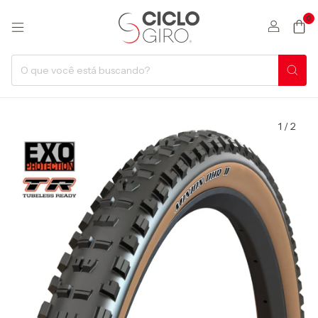
0
1
/
2