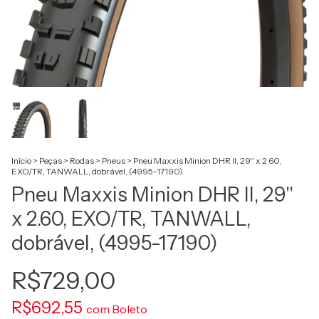
Início
>
Peças
>
Rodas
>
Pneus
>
Pneu Maxxis Minion DHR II, 29'' x 2.60,
EXO/TR, TANWALL, dobrável, (4995-17190)
Pneu Maxxis Minion DHR II, 29''
x 2.60, EXO/TR, TANWALL,
dobrável, (4995-17190)
R$729,00
R$692,55
com
Boleto