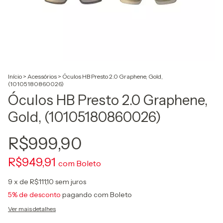
Início
>
Acessórios
>
Óculos HB Presto 2.0 Graphene, Gold,
(10105180860026)
Óculos HB Presto 2.0 Graphene,
Gold, (10105180860026)
R$999,90
R$949,91
com
Boleto
9
x de
R$111,10
sem juros
5% de desconto
pagando com Boleto
Ver mais detalhes