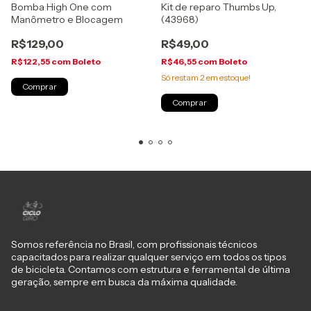
Bomba High One com
Kit de reparo Thumbs Up,
Manômetro e Blocagem
(43968)
R$129,00
R$49,00
R$122,55
com
Boleto
R$46,55
com
Boleto
Só restam
2
em estoque!
Somos referência no Brasil, com profissionais técnicos
capacitados para realizar qualquer serviço em todos os tipos
de bicicleta. Contamos com estrutura e ferramental de última
geração, sempre em busca da máxima qualidade.