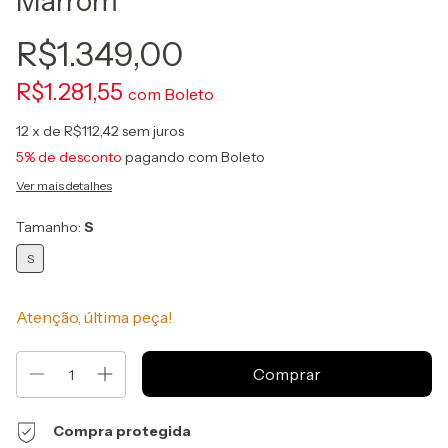
Marrom
R$1.349,00
R$1.281,55
com
Boleto
12
x de
R$112,42
sem juros
5% de desconto
pagando com Boleto
Ver mais detalhes
Tamanho:
S
S
Atenção, última peça!
Compra protegida