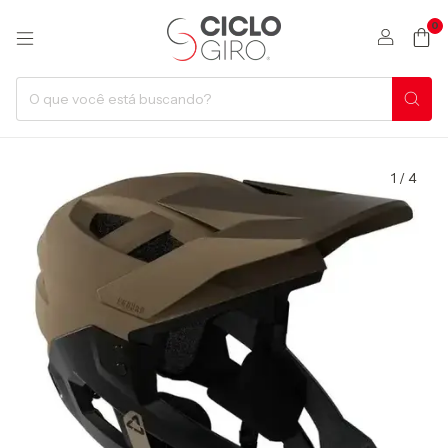
0
1
/
4