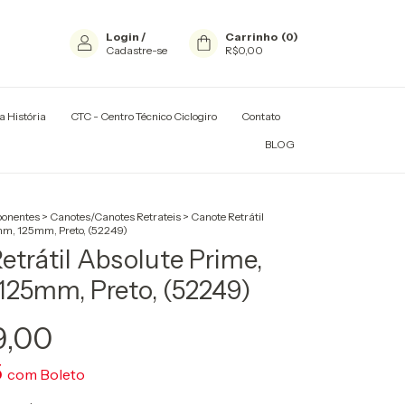
Login
/
Carrinho
(
0
)
Cadastre-se
R$0,00
a História
CTC - Centro Técnico Ciclogiro
Contato
TADORES E RACKS
BLOG
onentes
>
Canotes/Canotes Retrateis
>
Canote Retrátil
mm, 125mm, Preto, (52249)
etrátil Absolute Prime,
125mm, Preto, (52249)
9,00
5
com
Boleto