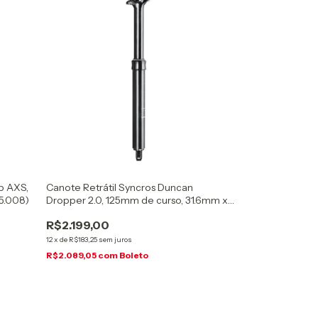
b AXS,
Canote Retrátil Syncros Duncan
5.008)
Dropper 2.0, 125mm de curso, 31.6mm x
403mm, 10mm Offset, Preto,
R$2.199,00
(2634430001141)
12
x
de
R$183,25
sem juros
R$2.089,05
com
Boleto