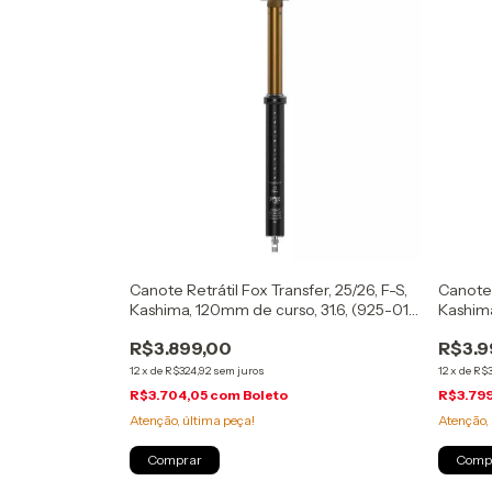
Canote Retrátil Fox Transfer, 25/26, F-S,
Canote 
Kashima, 120mm de curso, 31.6, (925-01-
Kashima
335)
337)
R$3.899,00
R$3.9
12
x
de
R$324,92
sem juros
12
x
de
R$3
R$3.704,05
com
Boleto
R$3.79
Atenção, última peça!
Atenção, 