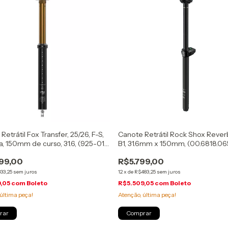
Retrátil Fox Transfer, 25/26, F-S,
Canote Retrátil Rock Shox Rever
, 150mm de curso, 31.6, (925-01-
B1, 31.6mm x 150mm, (00.6818.06
99,00
R$5.799,00
33,25
sem juros
12
x
de
R$483,25
sem juros
9,05
com
Boleto
R$5.509,05
com
Boleto
última peça!
Atenção, última peça!