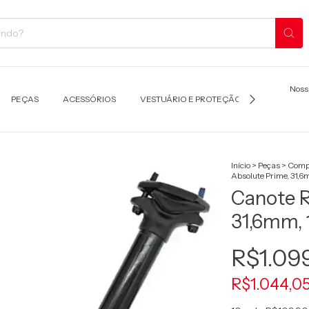
Noss
PEÇAS
ACESSÓRIOS
VESTUÁRIO E PROTEÇÃO
TRANSPOR
Início
>
Peças
>
Comp
Absolute Prime, 31,6
Canote R
31,6mm, 
R$1.09
R$1.044,0