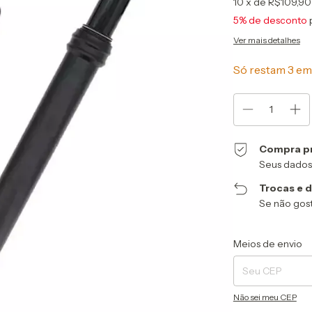
10
x de
R$109,90
5% de desconto
Ver mais detalhes
Só restam
3
em 
Compra p
Seus dados
Trocas e 
Se não gost
Entregas para o CEP
Meios de envio
Não sei meu CEP