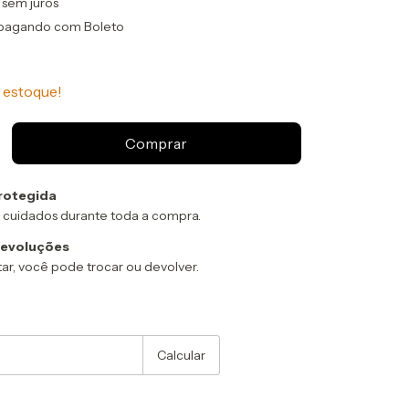
sem juros
pagando com Boleto
estoque!
rotegida
 cuidados durante toda a compra.
devoluções
ar, você pode trocar ou devolver.
:
Alterar CEP
Calcular