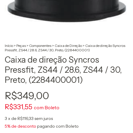
Início
>
Peças
>
Componentes
>
Caixa de Direção
>
Caixa de direção Syncros
Pressfit, ZS44 / 28.6, ZS44 / 30, Preto, (2284400001)
Caixa de direção Syncros
Pressfit, ZS44 / 28.6, ZS44 / 30,
Preto, (2284400001)
R$349,00
R$331,55
com
Boleto
3
x de
R$116,33
sem juros
5% de desconto
pagando com Boleto