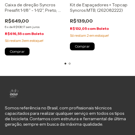
Caixa de direção Syncros
Kit de Espaçadores + Topcap
Pressfit 1-1/8'' - 1-1/2'', Preto,
Syncros MTB, (262082222)
(2284410001)
R$649,00
R$139,00
6
x
de
R$108,17
sem juros
R$132,05
com
Boleto
R$616,55
com
Boleto
Só restam
2
em estoque!
Só restam
3
em estoque!
Somos referência no Brasil, com profissionais técnicos
capacitados para realizar qualquer serviço em todos os tipos
de bicicleta. Contamos com estrutura e ferramental de última
geração, sempre em busca da máxima qualidade.