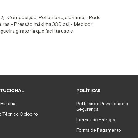
02;- Composição: Polietileno, alumínio;- Pode
seiras;- Pressão máxima 300 psi;- Medidor
ueira giratoria que facilita uso e
ITUCIONAL
POLÍTICAS
História
Políticas de Privacidade e
Segurança
 Técnico Ciclogiro
Formas de Entrega
Forma de Pagamento