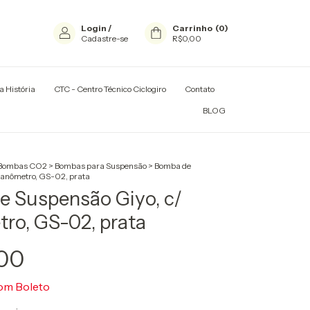
Login
/
Carrinho
(
0
)
Cadastre-se
R$0,00
a História
CTC - Centro Técnico Ciclogiro
Contato
TADORES E RACKS
BLOG
Bombas CO2
>
Bombas para Suspensão
>
Bomba de
manômetro, GS-02, prata
 Suspensão Giyo, c/
o, GS-02, prata
00
om
Boleto