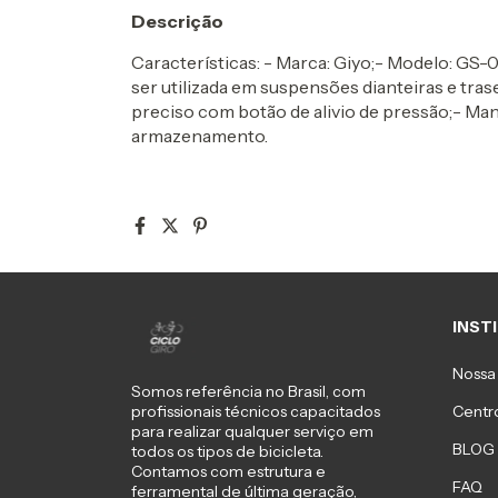
Descrição
Características: - Marca: Giyo;- Modelo: GS-
ser utilizada em suspensões dianteiras e tra
preciso com botão de alivio de pressão;- Mang
armazenamento.
INST
Nossa 
Somos referência no Brasil, com
Centro
profissionais técnicos capacitados
para realizar qualquer serviço em
BLOG
todos os tipos de bicicleta.
Contamos com estrutura e
FAQ
ferramental de última geração,