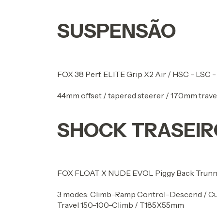
SUSPENSÃO
FOX 38 Perf. ELITE Grip X2 Air / HSC - LSC 
44mm offset / tapered steerer / 170mm trave
SHOCK TRASEIR
FOX FLOAT X NUDE EVOL Piggy Back Trunnion
3 modes: Climb-Ramp Control-Descend / Cus
Travel 150-100-Climb / T185X55mm