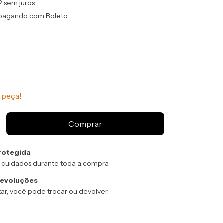
2
sem juros
pagando com Boleto
 peça!
rotegida
 cuidados durante toda a compra.
devoluções
ar, você pode trocar ou devolver.
:
Alterar CEP