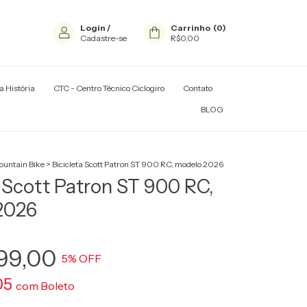
Login
/
Carrinho
(
0
)
Cadastre-se
R$0,00
a História
CTC - Centro Técnico Ciclogiro
Contato
TADORES E RACKS
BLOG
untain Bike
>
Bicicleta Scott Patron ST 900 RC, modelo 2026
a Scott Patron ST 900 RC,
2026
99,00
5
% OFF
05
com
Boleto