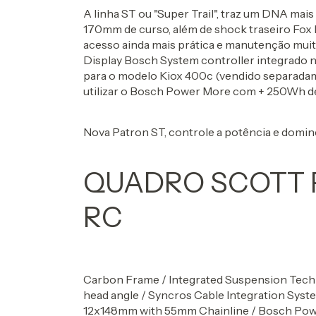
A linha ST ou "Super Trail", traz um DNA mai
170mm de curso, além de shock traseiro Fox
acesso ainda mais prática e manutenção muit
Display Bosch System controller integrado n
para o modelo Kiox 400c (vendido separadame
utilizar o Bosch Power More com + 250Wh d
Nova Patron ST, controle a potência e domine 
QUADRO SCOTT 
RC
Carbon Frame / Integrated Suspension Techno
head angle / Syncros Cable Integration Syst
12x148mm with 55mm Chainline / Bosch Po