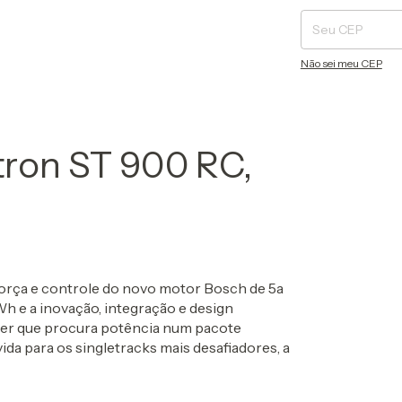
Não sei meu CEP
atron ST 900 RC,
orça e controle do novo motor Bosch de 5a
h e a inovação, integração e design
ider que procura potência num pacote
a para os singletracks mais desafiadores, a