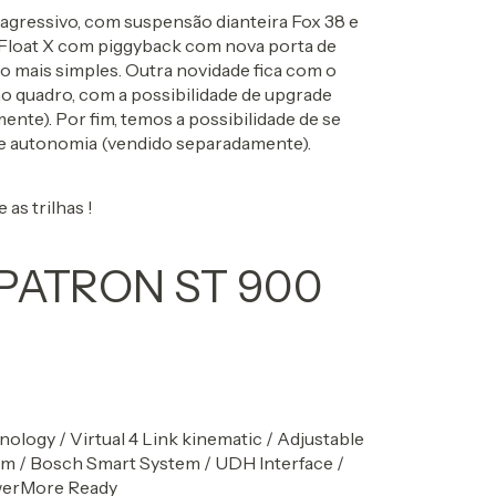
s agressivo, com suspensão dianteira Fox 38 e
 Float X com piggyback com nova porta de
o mais simples. Outra novidade fica com o
o quadro, com a possibilidade de upgrade
nte). Por fim, temos a possibilidade de se
e autonomia (vendido separadamente).
as trilhas !
PATRON ST 900
logy / Virtual 4 Link kinematic / Adjustable
em / Bosch Smart System / UDH Interface /
werMore Ready