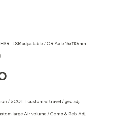
- HSR- LSR adjustable / QR Axle 15x110mm
l
O
 / SCOTT custom w. travel / geo adj.
tom large Air volume / Comp & Reb. Adj.