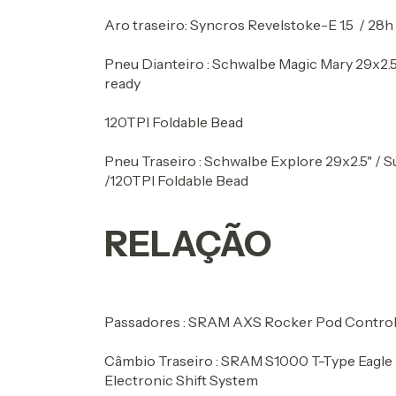
Aro traseiro: Syncros Revelstoke-E 1.5 / 28
Pneu Dianteiro : Schwalbe Magic Mary 29x2.5"
ready
120TPI Foldable Bead
Pneu Traseiro : Schwalbe Explore 29x2.5" / S
/120TPI Foldable Bead
RELAÇÃO
Passadores : SRAM AXS Rocker Pod Control
Câmbio Traseiro : SRAM S1000 T-Type Eagle 
Electronic Shift System