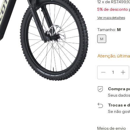
12
x de
R$7.499,9
5% de desconto
Ver mais detalhes
Tamanho:
M
M
Atenção, última
Compra p
Seus dados
Trocas e 
Se não gost
Entregas para o CEP
Meios de envio