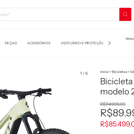
Noss
PEÇAS
ACESSÓRIOS
VESTUÁRIO E PROTEÇÃO
TRANSPOR
Início
>
Bicicletas
>
Mo
1
/
6
Biciclet
modelo 
R$94.999,00
R$89.9
R$85.499,