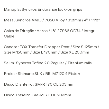
Manopla : Syncros Endurance lock-on grips
Mesa : Syncros AM1.5 / 7050 Alloy / 31.8mm / 4° / 1 1/8"
Caixa de Direção : Acros / 1.8" / ZS66 OD74 / integr.
Cable
Canote : FOX Transfer Dropper Post / Size S 125mm /
Size M 150mm / Size L 170mm / Size XL 200mm
Selim : Syncros Tofino 2.0 Regular / Titanium rails
Freios : Shimano SLX / BR-M7120 4 Piston
Disco Dianteiro : SM-RT70 CL 203mm
Disco Traseiro : SM-RT70 CL 203mm