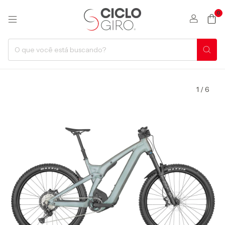
0
1
/
6