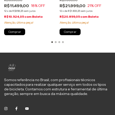
R$13.990,00
R$27.999,00
R$11.499,00
R$21.999,00
18
% OFF
21
% OFF
12
x
de
R$958,25
sem juros
12
x
de
R$1.833,25
sem juros
R$10.924,05
com
Boleto
R$20.899,05
com
Boleto
Atenção, última peça!
Atenção, última peça!
Comprar
Comprar
Somos referência no Brasil, com profissionais técnicos
capacitados para realizar qualquer serviço em todos os tipos
de bicicleta. Contamos com estrutura e ferramental de última
geração, sempre em busca da máxima qualidade.