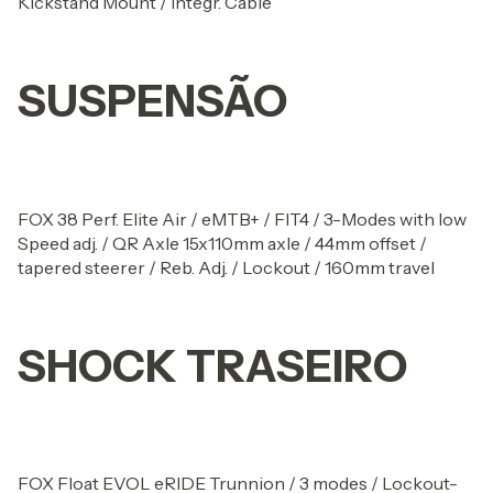
Kickstand Mount / Integr. Cable
SUSPENSÃO
FOX 38 Perf. Elite Air / eMTB+ / FIT4 / 3-Modes with low
Speed adj. / QR Axle 15x110mm axle / 44mm offset /
tapered steerer / Reb. Adj. / Lockout / 160mm travel
SHOCK TRASEIRO
FOX Float EVOL eRIDE Trunnion / 3 modes / Lockout-