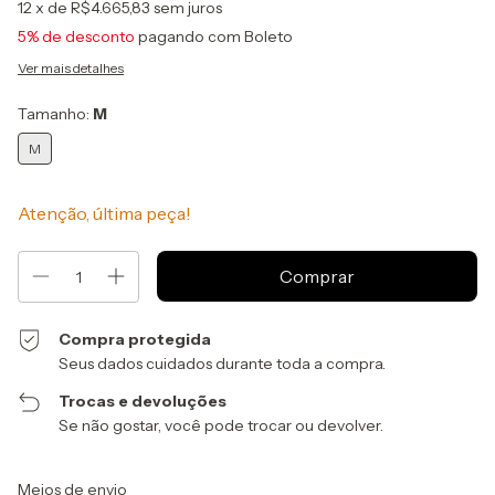
12
x de
R$4.665,83
sem juros
5% de desconto
pagando com Boleto
Ver mais detalhes
Tamanho:
M
M
Atenção, última peça!
Compra protegida
Seus dados cuidados durante toda a compra.
Trocas e devoluções
Se não gostar, você pode trocar ou devolver.
Entregas para o CEP:
Alterar CEP
Meios de envio