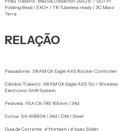
Pneu Traseiro : Maxxis Dissector 29x2.6" / 120TPI
Folding Bead / EXO+ / TR Tubeless ready / 3C Maxx
Terra
RELAÇÃO
Passadores : SRAM GX Eagle AXS Rocker Controller
Câmbio Traseiro : SRAM GX Eagle AXS 12v / Wireless
Electronic Shift System
Pedivela : FSA CK-745 165mm / 34d
Coroa : SA WB604 / 34d / DM / Steel
Guia de Corrente : e*thirteen / e*spec Slider